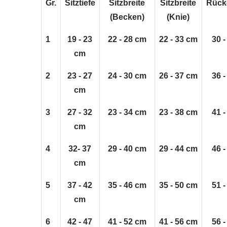
Gr.
Sitztiefe
Sitzbreite
Sitzbreite
Rück
(Becken)
(Knie)
1
19 - 23
22 - 28 cm
22 - 33 cm
30 
cm
2
23 - 27
24 - 30 cm
26 - 37 cm
36 
cm
3
27 - 32
23 - 34 cm
23 - 38 cm
41 
cm
4
32- 37
29 - 40 cm
29 - 44 cm
46 
cm
5
37 - 42
35 - 46 cm
35 - 50 cm
51 
cm
6
42 - 47
41 - 52 cm
41 - 56 cm
56 