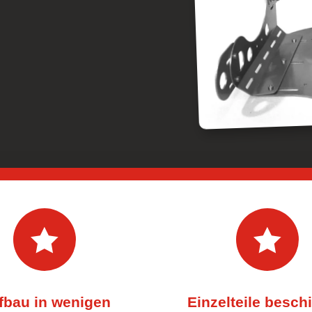


fbau in wenigen
Einzelteile besch