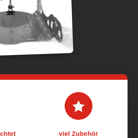

ichtet
viel Zubehör