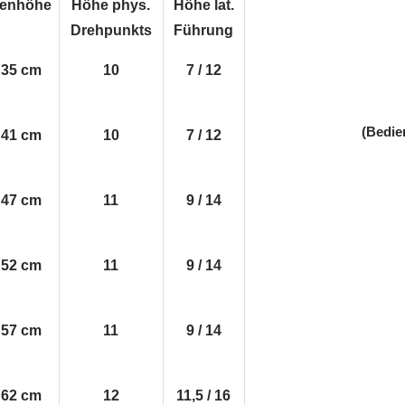
enhöhe
Höhe phys.
Höhe lat.
Drehpunkts
Führung
- 35 cm
10
7 / 12
(Bedie
- 41 cm
10
7 / 12
- 47 cm
11
9 / 14
- 52 cm
11
9 / 14
- 57 cm
11
9 / 14
- 62 cm
12
11,5 / 16