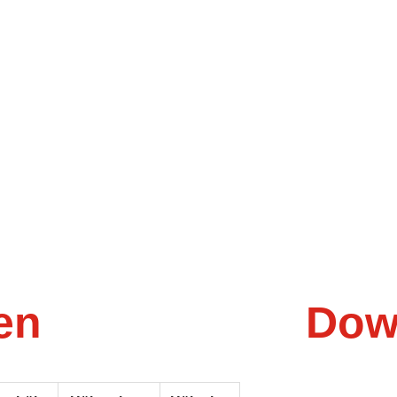
en
Dow